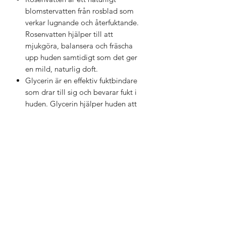
blomstervatten från rosblad som
verkar lugnande och återfuktande.
Rosenvatten hjälper till att
mjukgöra, balansera och fräscha
upp huden samtidigt som det ger
en mild, naturlig doft.
Glycerin är en effektiv fuktbindare
som drar till sig och bevarar fukt i
huden. Glycerin hjälper huden att
hålla sig mjuk, smidig och väl
återfuktad genom att stärka dess
naturliga fuktbalans.
Användning
Spraya ansiktet med misten morgon
och kväll efter rengöring.
Ingredienser