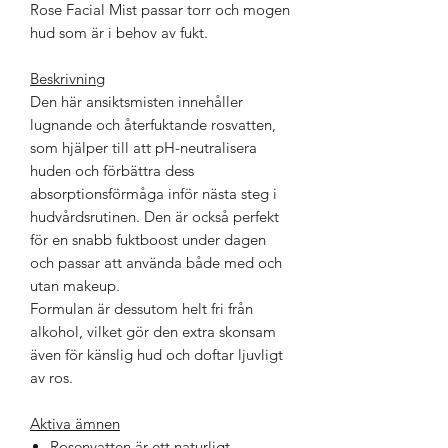
Rose Facial Mist passar torr och mogen
hud som är i behov av fukt.
Beskrivning
Den här ansiktsmisten innehåller
lugnan­de och återfuktande rosvatten,
som hjälper till att pH-neutralisera
huden och förbättra dess
absorptionsförmåga inför nästa steg i
hudvårdsrutinen. Den är också perfekt
för en snabb fuktboost under dagen
och passar att använda både med och
utan makeup.
Formulan är dessutom helt fri från
alkohol, vilket gör den extra skonsam
även för känslig hud och doftar ljuvligt
av ros.
Aktiva ämnen
Rosenvatten är ett naturligt